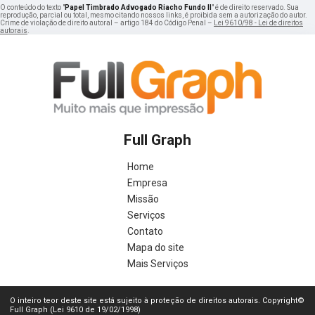
O conteúdo do texto "
Papel Timbrado Advogado Riacho Fundo II
" é de direito reservado. Sua
reprodução, parcial ou total, mesmo citando nossos links, é proibida sem a autorização do autor.
Crime de violação de direito autoral – artigo 184 do Código Penal –
Lei 9610/98 - Lei de direitos
autorais
.
Full Graph
Home
Empresa
Missão
Serviços
Contato
Mapa do site
Mais Serviços
O inteiro teor deste site está sujeito à proteção de direitos autorais. Copyright©
Full Graph (Lei 9610 de 19/02/1998)